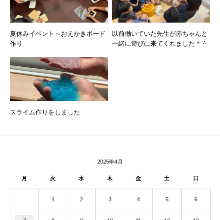
夏休みイベント～おえかきボード
以前働いていた先生が赤ちゃんと
作り
一緒に遊びに来てくれました＾＾
スライム作りをしました
2025年4月
月
火
水
木
金
土
日
1
2
3
4
5
6