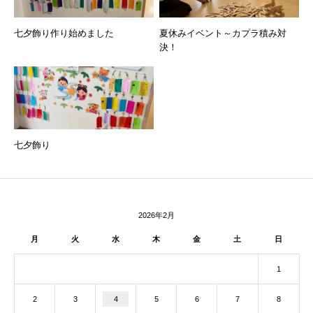
七夕飾り作り始めました
夏休みイベント～カプラ積み対
決！
七夕飾り
2026年2月
月
火
水
木
金
土
日
1
2
3
4
5
6
7
8